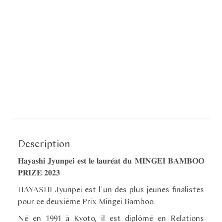
Description
𝐇𝐚𝐲𝐚𝐬𝐡𝐢 𝐉𝐲𝐮𝐧𝐩𝐞𝐢 𝐞𝐬𝐭 𝐥𝐞 𝐥𝐚𝐮𝐫𝐞́𝐚𝐭 𝐝𝐮 𝐌𝐈𝐍𝐆𝐄𝐈 𝐁𝐀𝐌𝐁𝐎𝐎
𝐏𝐑𝐈𝐙𝐄 𝟐𝟎𝟐𝟑
HAYASHI Jyunpei est l'un des plus jeunes finalistes
pour ce deuxième Prix Mingei Bamboo.
Né en 1991 à Kyoto, il est diplômé en Relations