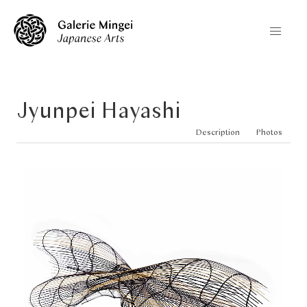
Jyunpei Hayashi
Description
Photos