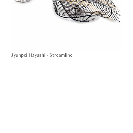
Jyunpei Hayashi -
Streamline