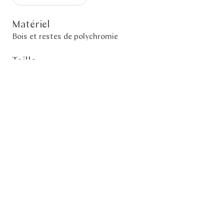
Matériel
Bois et restes de polychromie
Taille
49 (h) x 32 x 22 cm
Période
Période Muromachi
Datation Scientifique
15e siècle
«